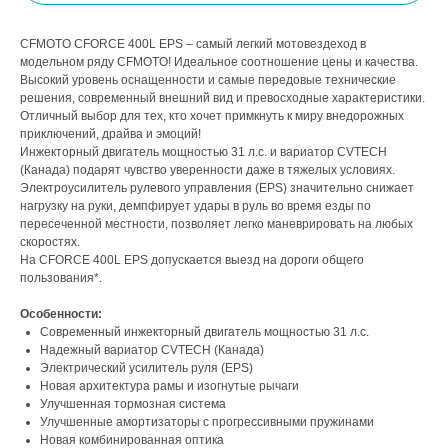
CFMOTO CFORCE 400L EPS – самый легкий мотовездеход в
модельном ряду CFMOTO! Идеальное соотношение цены и качества.
Высокий уровень оснащенности и самые передовые технические
решения, современный внешний вид и превосходные характеристики.
Отличный выбор для тех, кто хочет примкнуть к миру внедорожных
приключений, драйва и эмоций!
Инжекторный двигатель мощностью 31 л.с. и вариатор CVTECH
(Канада) подарят чувство уверенности даже в тяжелых условиях.
Электроусилитель рулевого управления (EPS) значительно снижает
нагрузку на руки, демпфирует удары в руль во время езды по
пересеченной местности, позволяет легко маневрировать на любых
скоростях.
На CFORCE 400L EPS допускается выезд на дороги общего
пользования*.
Особенности:
Современный инжекторный двигатель мощностью 31 л.с.
Надежный вариатор CVTECH (Канада)
Электрический усилитель руля (EPS)
Новая архитектура рамы и изогнутые рычаги
Улучшенная тормозная система
Улучшенные амортизаторы с прогрессивными пружинами
Новая комбинированная оптика