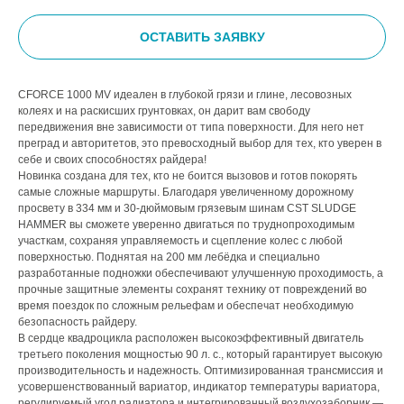
ОСТАВИТЬ ЗАЯВКУ
CFORCE 1000 MV идеален в глубокой грязи и глине, лесовозных
колеях и на раскисших грунтовках, он дарит вам свободу
передвижения вне зависимости от типа поверхности. Для него нет
преград и авторитетов, это превосходный выбор для тех, кто уверен в
себе и своих способностях райдера!
Новинка создана для тех, кто не боится вызовов и готов покорять
самые сложные маршруты. Благодаря увеличенному дорожному
просвету в 334 мм и 30-дюймовым грязевым шинам CST SLUDGE
HAMMER вы сможете уверенно двигаться по труднопроходимым
участкам, сохраняя управляемость и сцепление колес с любой
поверхностью. Поднятая на 200 мм лебёдка и специально
разработанные подножки обеспечивают улучшенную проходимость, а
прочные защитные элементы сохранят технику от повреждений во
время поездок по сложным рельефам и обеспечат необходимую
безопасность райдеру.
В сердце квадроцикла расположен высокоэффективный двигатель
третьего поколения мощностью 90 л. с., который гарантирует высокую
производительность и надежность. Оптимизированная трансмиссия и
усовершенствованный вариатор, индикатор температуры вариатора,
регулируемый угол радиатора и интегрированный воздухозаборник —