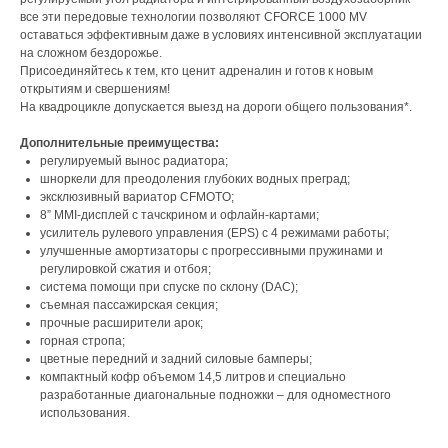
все эти передовые технологии позволяют CFORCE 1000 MV
оставаться эффективным даже в условиях интенсивной эксплуатации
на сложном бездорожье.
Присоединяйтесь к тем, кто ценит адреналин и готов к новым
открытиям и свершениям!
На квадроцикле допускается выезд на дороги общего пользования*.
Дополнительные преимущества:
регулируемый вынос радиатора;
шноркели для преодоления глубоких водных преград;
эксклюзивный вариатор CFMOTO;
8” MMI-дисплей с тачcкрином и офлайн-картами;
усилитель рулевого управления (EPS) с 4 режимами работы;
улучшенные амортизаторы с прогрессивными пружинами и
регулировкой сжатия и отбоя;
система помощи при спуске по склону (DAC);
съемная пассажирская секция;
прочные расширители арок;
горная стропа;
цветные передний и задний силовые бамперы;
компактный кофр объемом 14,5 литров и специально
разработанные диагональные подножки – для одноместного
использования.