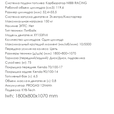
Система подачи топлива: Карбюратор NIBBI RACING
Рабочий объем цилиндра (см3): 119,6
Размер цилиндра (мм): 52,4×55,5
Система запуска двигателя: Электро/Кикстартер
Максимальная нагрузка: 150 кг
Наличие ЭПТС: Нет
Тип техники: Питбайк
Модель двигателя: XY153FMI
Количество цилиндров: Один цилиндр
Максимальный крутящий момент (нм/об/мин): 10/5500
Передача усилия на колесо: Цепь
Размеры техники (д/ш/в) (мм): 1800×800×1070
Тормоза (передний/задний): Диск/Диск, гидравлика
Сухой вес (кг): 75
Покрышка передняя: Kenda 70/100-17
Покрышка задняя: Kenda 90/100-14
Топливный бак (л): 6,5
Объем масла в двигателе (л): 0,8
Аккумулятор: PROGASI 12N4Ah
Подвеска: KYB-Tech
lwh: 1800x800x1070 mm