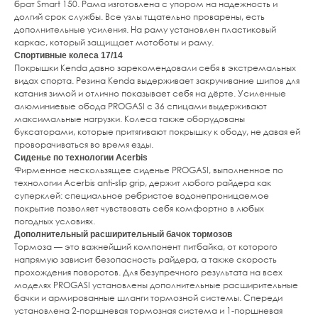
брат Smart 150. Рама изготовлена с упором на надежность и
долгий срок службы. Все узлы тщательно проварены, есть
дополнительные усиления. На раму установлен пластиковый
каркас, который защищает мотоботы и раму.
Спортивные колеса 17/14
Покрышки Kenda давно зарекомендовали себя в экстремальных
видах спорта. Резина Kenda выдерживает закручивание шипов для
катания зимой и отлично показывает себя на дёрте. Усиленные
алюминиевые обода PROGASI с 36 спицами выдерживают
максимальные нагрузки. Колеса также оборудованы
буксаторами, которые притягивают покрышку к ободу, не давая ей
проворачиваться во время езды.
Сиденье по технологии Acerbis
Фирменное нескользящее сиденье PROGASI, выполненное по
технологии Acerbis anti-slip grip, держит любого райдера как
суперклей: специальное ребристое водонепроницаемое
покрытие позволяет чувствовать себя комфортно в любых
погодных условиях.
Дополнительный расширительный бачок тормозов
Тормоза — это важнейший компонент питбайка, от которого
напрямую зависит безопасность райдера, а также скорость
прохождения поворотов. Для безупречного результата на всех
моделях PROGASI установлены дополнительные расширительные
бачки и армированные шланги тормозной системы. Спереди
установлена 2-поршневая тормозная система и 1-поршневая