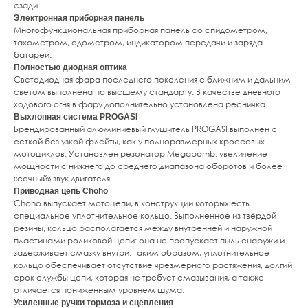
сзади.
Электронная приборная панель
Многофункциональная приборная панель со спидометром,
тахометром, одометром, индикатором передачи и заряда
батареи.
Полностью диодная оптика
Светодиодная фара последнего поколения с ближним и дальним
светом выполнена по высшему стандарту. В качестве дневного
ходового огня в фару дополнительно установлена ресничка.
Выхлопная система PROGASI
Брендированный алюминиевый глушитель PROGASI выполнен с
сеткой без узкой флейты, как у полноразмерных кроссовых
мотоциклов. Установлен резонатор Megabomb: увеличение
мощности c нижнего до среднего диапазона оборотов и более
«сочный» звук двигателя.
Приводная цепь Choho
Choho выпускает мотоцепи, в конструкции которых есть
специальное уплотнительное кольцо. Выполненное из твёрдой
резины, кольцо располагается между внутренней и наружной
пластинами роликовой цепи: она не пропускает пыль снаружи и
задерживает смазку внутри. Таким образом, уплотнительное
кольцо обеспечивает отсутствие чрезмерного растяжения, долгий
срок службы цепи, которая не требует смазывания, а также
отличается пониженным уровнем шума.
Усиленные ручки тормоза и сцепления