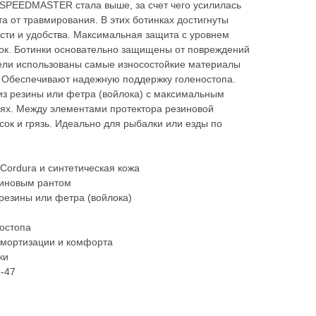
SPEEDMASTER стала выше, за счет чего усилилась
а от травмирования. В этих ботинках достигнуты
сти и удобства. Максимальная защита с уровнем
ок. Ботинки основательно защищены от повреждений
ели использованы самые износостойкие материалы
. Обеспечивают надежную поддержку голеностопа.
з резины или фетра (войлока) с максимальным
нях. Между элементами протектора резиновой
ок и грязь. Идеально для рыбалки или езды по
Cordura и синтетическая кожа
зиновым рантом
резины или фетра (войлока)
остопа
амортизации и комфорта
ки
-47