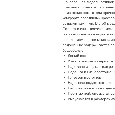
Обновленная модель ботинок 
фиксация голеностопа и защит
наивысшие показатели прочно
комфорта спортивных кроссов
острыми камнями. В этой мод
Cordura и синтетическая кожа
Ботинки оснащены подошвой и
сцеплением на скользких кам
подошвы не задерживается пес
бездорожью.
Легкий вес
Износостойкие материалы: 
Надежная защита швов ре
Подошва из износостойкой 
Грязевой протектор
Надежная поддержка голен
Неопреновые вставки для 
Прочные нейлоновые шнур
Выпускаются в размерах 39