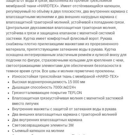
защиты от воды и грязи, выполнена из прочной трехслойной
мембраной ткани «HARD­TEX». Имеет отстёгивающийся капюшон,
регулируемый по объёму в двух плоскостях, два внутренних кармана с
влагозащитными молниями и два внешних нагрудных кармана с
влагозащитной тракторной молнией, устойчивой к попаданию грязи.
Центральная двухзамковая влагозащитная тракторная молния,
устойчива к грязи и защищена клапаном с магнитной системой
застежки. Куртка имеет комфортный флисовый ворот. Рукава
снабжены плотно прилегающими манжетами из прорезиненного
материала, препятствующими затеканию воды в рукава. Куртка
оснащена интегрированным эластичным ремнём и кулисой внизу для
подгонки по фигуре, страховочными кольцами для крепления с чеки,
светоотражающими элементами для обеспечения безопасности в
темное время суток. Все швы и молнии герметично проклеены.
Износостойкая трехслойная ткань с мембраной «HARD-TEX»
Высокая водонепроницаемость 15 000 мм
Дышащая способность 7000г./м2/24ч
Грязеотталкивающее покрытие TEFLON
Влагозащитная грязеустойчивая молния с магнитной застежкой
вместо липучек
Внутренние манжеты с защитой от затекания воды в рукава
Два внешних влагозащитных кармана с тракторной молнией
Два внутренних влагозащитных кармана
Световозвращающие элементы 3М
Съемный капюшон на молнии