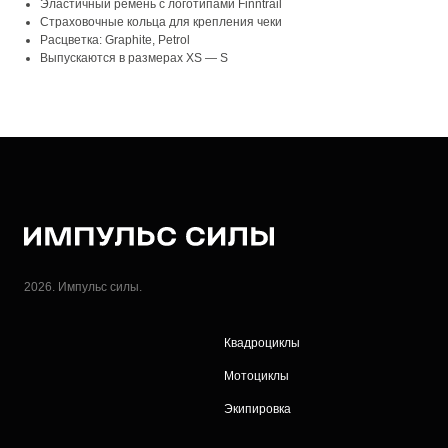
Эластичный ремень с логотипами Finntrail
Страховочные кольца для крепления чеки
Расцветка: Graphite, Petrol
Выпускаются в размерах XS — S
2026. Импульс силы.
Квадроциклы
Мотоциклы
Экипировка