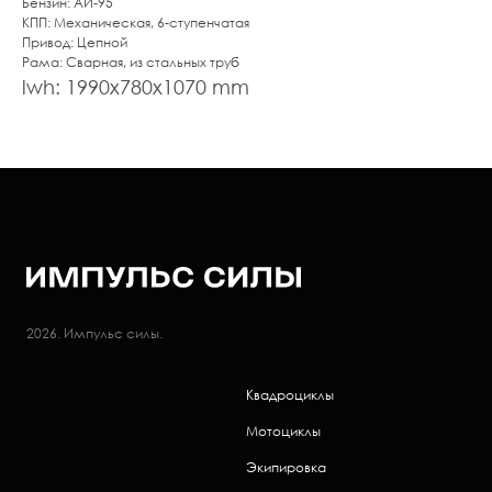
Бензин: АИ-95
КПП: Механическая, 6-ступенчатая
Привод: Цепной
Рама: Сварная, из стальных труб
lwh: 1990x780x1070 mm
2026. Импульс силы.
Квадроциклы
Мотоциклы
Экипировка