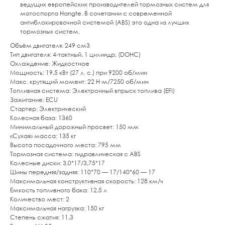
ведущих европейских производителей тормозных систем для
мотоспорта Hangte. В сочетании с современной
антиблокировочной системой (ABS) это одна из лучших
тормозных систем.
Объём двигателя: 249 см3
Тип двигателя: 4-тактный, 1 цилиндр, (DOHC)
Охлаждение: Жидкостное
Мощность: 19,5 кВт (27 л. с.) при 9200 об/мин
Макс. крутящий момент: 22 Н·м/7250 об/мин
Топливная система: Электронный впрыск топлива (EFI)
Зажигание: ECU
Стартер: Электрический
Колесная база: 1360
Минимальный дорожный просвет: 150 мм
«Сухая» масса: 135 кг
Высота посадочного места: 795 мм
Тормозная система: гидравлическая с ABS
Колесные диски: 3,0*17/3,75*17
Шины передняя/задняя: 110*70 — 17/140*60 — 17
Максимальная конструктивная скорость: 128 км/ч
Емкость топливного бака: 12,5 л
Количество мест: 2
Максимальная нагрузка: 150 кг
Степень сжатия: 11,3