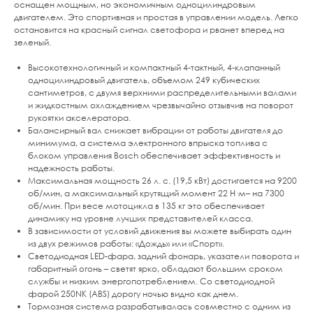
оснащен мощным, но экономичным одноцилиндровым
двигателем. Это спортивная и простая в управлении модель. Легко
остановится на красный сигнал светофора и рванет вперед на
зеленый.
Высокотехнологичный и компактный 4-тактный, 4-клапанный
одноцилиндровый двигатель, объемом 249 кубических
сантиметров, с двумя верхними распределительными валами
и жидкостным охлаждением чрезвычайно отзывчив на поворот
рукоятки акселератора.
Балансирный вал снижает вибрации от работы двигателя до
минимума, а система электронного впрыска топлива с
блоком управления Bosch обеспечивает эффективность и
надежность работы.
Максимальная мощность 26 л. с. (19,5 кВт) достигается на 9200
об/мин, а максимальный крутящий момент 22 Н·м– на 7300
об/мин. При весе мотоцикла в 135 кг это обеспечивает
динамику на уровне лучших представителей класса.
В зависимости от условий движения вы можете выбирать один
из двух режимов работы: «Дождь» или «Спорт».
Светодиодная LED-фара, задний фонарь, указатели поворота и
габаритный огонь – светят ярко, обладают большим сроком
службы и низким энергопотреблением. Со светодиодной
фарой 250NK (ABS) дорогу ночью видно как днем.
Тормозная система разрабатывалась совместно с одним из