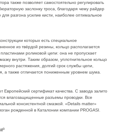
тора также позволяет самостоятельно регулировать
юраторную заслонку троса, благодаря чему райдер
 для разгона усилие кисти, наиболее оптимальное
конструкции которых есть специальное
ненное из твёрдой резины, кольцо располагается
пластинами роликовой цепи: она не пропускает
мазку внутри. Таким образом, уплотнительное кольцо
мерного растяжения, долгий срок службы цепи,
я, а также отличается пониженным уровнем шума.
 Европейский сертификат качества. С завода залито
тся влагозащищенные разъемы проводки. Все
льной консистентной смазкой. «Details matter»
слоган рожденной в Каталонии компании PROGASI.
м³