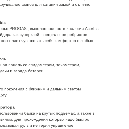
кручивание шипов для катания зимой и отлично
bis
нье PROGASI, выполненное по технологии Acerbis
 райдера как суперклей: специальное ребристое
позволяет чувствовать себя комфортно в любых
ель
ая панель со спидометром, тахометром,
дачи и заряда батареи.
о поколения с ближним и дальним светом
рту.
ератора
ользовании байка на крутых подъемах, а также в
твиями, для прохождения которых надо быстро
рехватывая руль и не теряя управление.