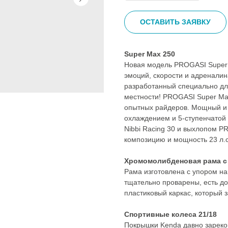
ОСТАВИТЬ ЗАЯВКУ
Super Max 250
Новая модель PROGASI Super 
эмоций, скорости и адренали
разработанный специально дл
местности! PROGASI Super Max
опытных райдеров. Мощный и
охлаждением и 5-ступенчатой
Nibbi Racing 30 и выхлопом 
композицию и мощность 23 л.с
Хромомолибденовая рама с
Рама изготовлена с упором на
тщательно проварены, есть д
пластиковый каркас, который 
Спортивные колеса 21/18
Покрышки Kenda давно зареко