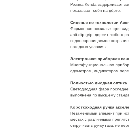
Резина Kenda выдерживает за
показывает себя на дёрте.
Сиденье по технологии Acer
Фирменное нескользящее сиде
anti-slip grip, держит любого
водонепроницаемое покрытие 
погодных условиях.
Электронная приборная пан
Многофункциональная приборн
одометром, индикатором пере
Полностью диодная оптика
Светодиодная фара последнег
выполнена по высшему станда
Короткоходная ручка аксел
Незаменимый элемент при исп
местах с различными препятс
откручивать ручку газа, не пе